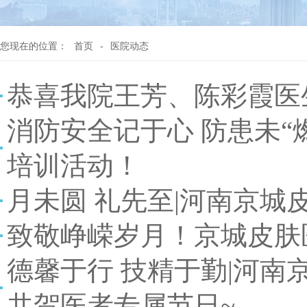
您现在的位置：
首页
-
医院动态
恭喜我院王芳、陈彩霞医
消防安全记于心 防患未
培训活动！
月未圆 礼先至|河南京城
致敬峥嵘岁月！京城皮肤
德馨于行 技精于勤|河
共贺医者专属节日~